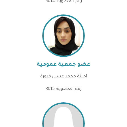
رقم العضوية: R014
عضو جمعية عمومية
أمينة محمد عيسى قدورة
رقم العضوية: R015