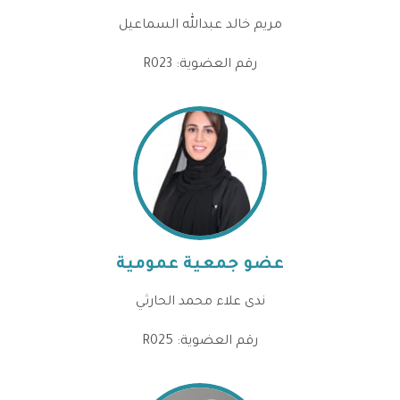
مريم خالد عبدالله السماعيل
رقم العضوية: R023
عضو جمعية عمومية
ندى علاء محمد الحارثي
رقم العضوية: R025