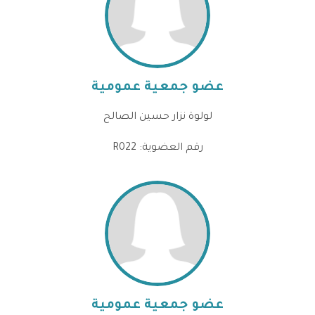
عضو جمعية عمومية
لولوة نزار حسين الصالح
رقم العضوية: R022
عضو جمعية عمومية