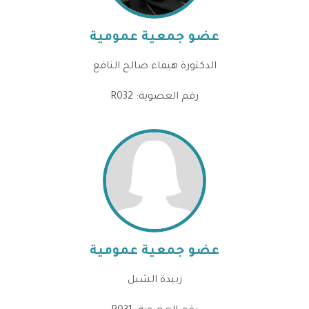
عضو جمعية عمومية
الدكتورة هيفاء صالح النافع
رقم العضوية: R032
عضو جمعية عمومية
زبيدة الشبل