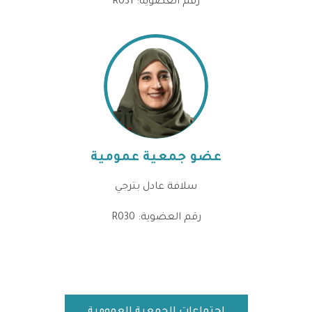
رقم العضوية: R031
عضو جمعية عمومية
سلافة عادل بترجي
رقم العضوية: R030
إجتماعات الجمعية العمومية