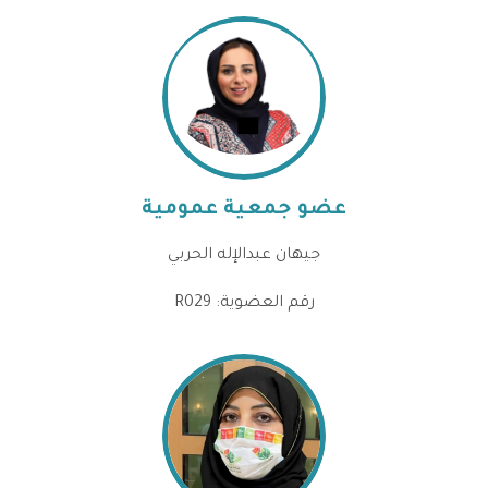
عضو جمعية عمومية
جيهان عبدالإله الحربي
رقم العضوية: R029