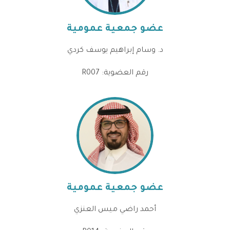
عضو جمعية عمومية
د. وسام إبراهيم يوسف كردي
رقم العضوية: R007
عضو جمعية عمومية
أحمد راضي ميس العنزي