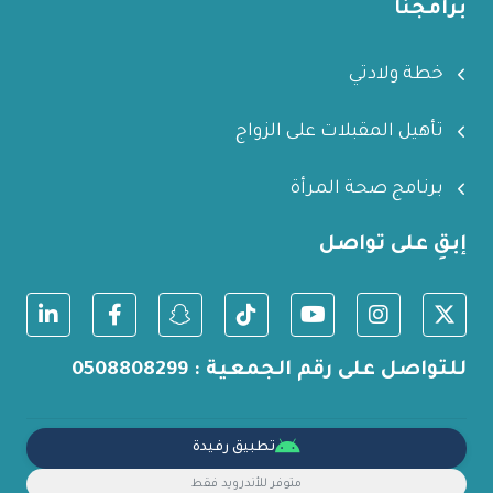
برامجنا
خطة ولادتي
تأهيل المقبلات على الزواج
برنامج صحة المرأة
إبقِ على تواصل
للتواصل على رقم الجمعية : 0508808299
تطبيق رفيدة
متوفر للأندرويد فقط